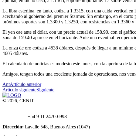
apuntar, en dicho caso, a 1.1565, soporte importante. La sobre venta d
La libra esterlina, en tanto, cotiza a 1.3315, con una caída vertical en
acechando al gobierno del premier Starmer. Sin embargo, en el corto p
próximos soportes son 1.3300 y 1.3250, con resistencias en 1.3360 y
El yen cae ante el dólar, con un precio actual de 158.90, con el gráfi
zona de 159.40 aparece en el horizonte. Ante una eventual recuperaci
La onza de oro cotiza a 4538 dólares, después de llegar a un mínimo d
4605 dólares.
El calendario de noticias es modesto este lunes, con la apertura de la 
Amigos, tengan todos una excelente jornada de operaciones, nos vemo
Ant
Artículo anterior
Artículo siguiente
Siguiente
© 2026, CENIT
Email:
info@
cenittrading.com
WhatsApp:
+54 9 11 2470-6998
Dirección:
Lavalle 548, Buenos Aires (1047)