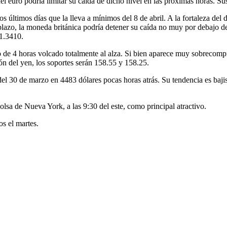
el euro podría limitar su caída de dicho nivel en las próximas horas. Su
 los últimos días que la lleva a mínimos del 8 de abril. A la fortaleza de
lazo, la moneda británica podría detener su caída no muy por debajo del
 1.3410.
co de 4 horas volcado totalmente al alza. Si bien aparece muy sobrecomp
ón del yen, los soportes serán 158.55 y 158.25.
el 30 de marzo en 4483 dólares pocas horas atrás. Su tendencia es baji
bolsa de Nueva York, a las 9:30 del este, como principal atractivo.
s el martes.