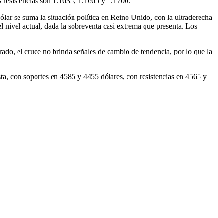
s resistencias son 1.1635, 1.1665 y 1.1700.
l dólar se suma la situación política en Reino Unido, con la ultraderecha
 nivel actual, dada la sobreventa casi extrema que presenta. Los
rado, el cruce no brinda señales de cambio de tendencia, por lo que la
sta, con soportes en 4585 y 4455 dólares, con resistencias en 4565 y