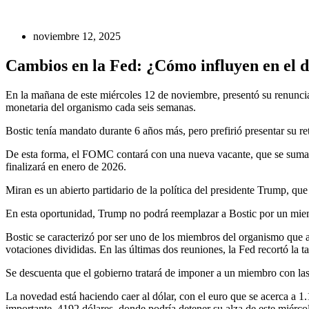
noviembre 12, 2025
Cambios en la Fed: ¿Cómo influyen en el 
En la mañana de este miércoles 12 de noviembre, presentó su renuncia
monetaria del organismo cada seis semanas.
Bostic tenía mandato durante 6 años más, pero prefirió presentar su ret
De esta forma, el FOMC contará con una nueva vacante, que se suma a
finalizará en enero de 2026.
Miran es un abierto partidario de la política del presidente Trump, que 
En esta oportunidad, Trump no podrá reemplazar a Bostic por un mi
Bostic se caracterizó por ser uno de los miembros del organismo que 
votaciones divididas. En las últimas dos reuniones, la Fed recortó la t
Se descuenta que el gobierno tratará de imponer a un miembro con las c
La novedad está haciendo caer al dólar, con el euro que se acerca a 1.
importante, 4192 dólares, donde podría detener su alza de este miérco