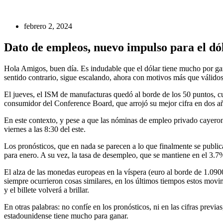
febrero 2, 2024
Dato de empleos, nuevo impulso para el dó
Hola Amigos, buen día. Es indudable que el dólar tiene mucho por ga
sentido contrario, sigue escalando, ahora con motivos más que válidos
El jueves, el ISM de manufacturas quedó al borde de los 50 puntos, cu
consumidor del Conference Board, que arrojó su mejor cifra en dos año
En este contexto, y pese a que las nóminas de empleo privado cayeron
viernes a las 8:30 del este.
Los pronósticos, que en nada se parecen a lo que finalmente se publi
para enero. A su vez, la tasa de desempleo, que se mantiene en el 3.7%
El alza de las monedas europeas en la víspera (euro al borde de 1.0900
siempre ocurrieron cosas similares, en los últimos tiempos estos mov
y el billete volverá a brillar.
En otras palabras: no confíe en los pronósticos, ni en las cifras prev
estadounidense tiene mucho para ganar.