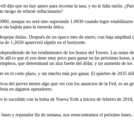
l dijo que no hay apuro para recortar la tasa, y no le falta razón. ¿Pa
o riesgo de rebrote inflacionario?
.0900, aunque no será sino superando 1.0930 cuando logre estabilizarse
 ola bajista para la moneda única.
despejar dudas. Después de un opaco mes de enero, con baja amplitud de
na de 1.2650 aparecerá rápido en el horizonte.
 y dependiendo de los rendimientos de los bonos del Tesoro. Las notas 
 De allí es que el yen tiene muy poco para ganar en las próximas horas, y
 empleos, que determinará un alza fuerte del dólar, y un aumento de los
 en el corto plazo, y sin mucho más por ganar. El quiebre de 2035 dóla
cos del jueves tienen algo que ver con los anuncios de la Fed, es un gr
foria en algunos operadores.
e lo sucedido con la bolsa de Nueva York a inicios de febrero de 2018, 
buen y reparador fin de semana, nos reencontramos el próximo lunes. 