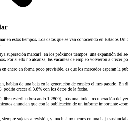
lar
nar en estos tiempos. Los datos que se van conociendo en Estados Uni
.
ya superación marcará, en los próximos tiempos, una expansión del secto
s. Por si ello no alcanza, las vacantes de empleo volvieron a crecer po
 en enero en forma poco previsible, es que los mercados esperan la pub
can, hablan de una baja en la generación de empleo el mes pasado. En 
, podría crecer al 3.8% con los datos de la fecha.
, libra esterlina buscando 1.2800), más una tímida recuperación del yen
imientos anuncian que con la publicación de un informe importante -com
ias, siempre sujetas a revisión, y muchísimo menos en una baja sustancial