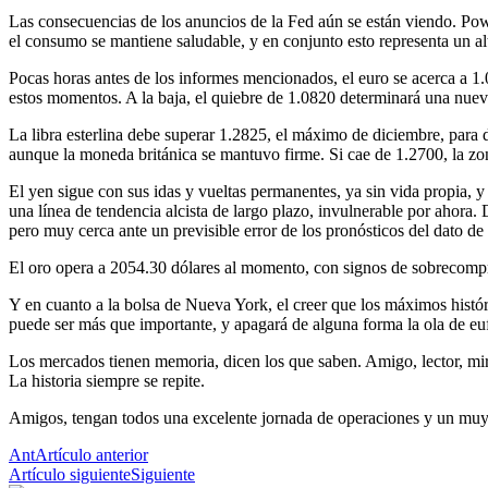
Las consecuencias de los anuncios de la Fed aún se están viendo. Powel
el consumo se mantiene saludable, y en conjunto esto representa un alt
Pocas horas antes de los informes mencionados, el euro se acerca a 1
estos momentos. A la baja, el quiebre de 1.0820 determinará una nueva
La libra esterlina debe superar 1.2825, el máximo de diciembre, para 
aunque la moneda británica se mantuvo firme. Si cae de 1.2700, la zo
El yen sigue con sus idas y vueltas permanentes, ya sin vida propia,
una línea de tendencia alcista de largo plazo, invulnerable por ahora.
pero muy cerca ante un previsible error de los pronósticos del dato de
El oro opera a 2054.30 dólares al momento, con signos de sobrecompre
Y en cuanto a la bolsa de Nueva York, el creer que los máximos históri
puede ser más que importante, y apagará de alguna forma la ola de eu
Los mercados tienen memoria, dicen los que saben. Amigo, lector, mir
La historia siempre se repite.
Amigos, tengan todos una excelente jornada de operaciones y un muy 
Ant
Artículo anterior
Artículo siguiente
Siguiente