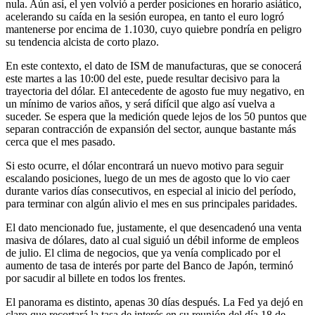
nula. Aún así, el yen volvió a perder posiciones en horario asiático,
acelerando su caída en la sesión europea, en tanto el euro logró
mantenerse por encima de 1.1030, cuyo quiebre pondría en peligro
su tendencia alcista de corto plazo.
En este contexto, el dato de ISM de manufacturas, que se conocerá
este martes a las 10:00 del este, puede resultar decisivo para la
trayectoria del dólar. El antecedente de agosto fue muy negativo, en
un mínimo de varios años, y será difícil que algo así vuelva a
suceder. Se espera que la medición quede lejos de los 50 puntos que
separan contracción de expansión del sector, aunque bastante más
cerca que el mes pasado.
Si esto ocurre, el dólar encontrará un nuevo motivo para seguir
escalando posiciones, luego de un mes de agosto que lo vio caer
durante varios días consecutivos, en especial al inicio del período,
para terminar con algún alivio el mes en sus principales paridades.
El dato mencionado fue, justamente, el que desencadenó una venta
masiva de dólares, dato al cual siguió un débil informe de empleos
de julio. El clima de negocios, que ya venía complicado por el
aumento de tasa de interés por parte del Banco de Japón, terminó
por sacudir al billete en todos los frentes.
El panorama es distinto, apenas 30 días después. La Fed ya dejó en
claro que recortará la tasa de interés en su reunión del día 18 de