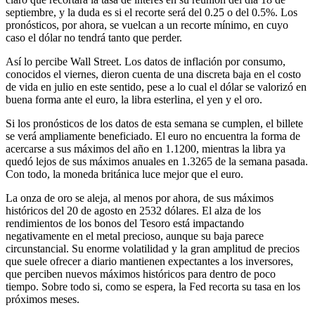
septiembre, y la duda es si el recorte será del 0.25 o del 0.5%. Los
pronósticos, por ahora, se vuelcan a un recorte mínimo, en cuyo
caso el dólar no tendrá tanto que perder.
Así lo percibe Wall Street. Los datos de inflación por consumo,
conocidos el viernes, dieron cuenta de una discreta baja en el costo
de vida en julio en este sentido, pese a lo cual el dólar se valorizó en
buena forma ante el euro, la libra esterlina, el yen y el oro.
Si los pronósticos de los datos de esta semana se cumplen, el billete
se verá ampliamente beneficiado. El euro no encuentra la forma de
acercarse a sus máximos del año en 1.1200, mientras la libra ya
quedó lejos de sus máximos anuales en 1.3265 de la semana pasada.
Con todo, la moneda británica luce mejor que el euro.
La onza de oro se aleja, al menos por ahora, de sus máximos
históricos del 20 de agosto en 2532 dólares. El alza de los
rendimientos de los bonos del Tesoro está impactando
negativamente en el metal precioso, aunque su baja parece
circunstancial. Su enorme volatilidad y la gran amplitud de precios
que suele ofrecer a diario mantienen expectantes a los inversores,
que perciben nuevos máximos históricos para dentro de poco
tiempo. Sobre todo si, como se espera, la Fed recorta su tasa en los
próximos meses.