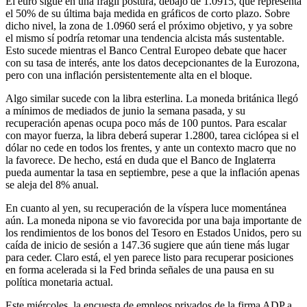
El euro sigue en una frágil postura, debajo de 1.0915, que representa
el 50% de su última baja medida en gráficos de corto plazo. Sobre
dicho nivel, la zona de 1.0960 será el próximo objetivo, y ya sobre
el mismo sí podría retomar una tendencia alcista más sustentable.
Esto sucede mientras el Banco Central Europeo debate que hacer
con su tasa de interés, ante los datos decepcionantes de la Eurozona,
pero con una inflación persistentemente alta en el bloque.
Algo similar sucede con la libra esterlina. La moneda británica llegó
a mínimos de mediados de junio la semana pasada, y su
recuperación apenas ocupa poco más de 100 puntos. Para escalar
con mayor fuerza, la libra deberá superar 1.2800, tarea ciclópea si el
dólar no cede en todos los frentes, y ante un contexto macro que no
la favorece. De hecho, está en duda que el Banco de Inglaterra
pueda aumentar la tasa en septiembre, pese a que la inflación apenas
se aleja del 8% anual.
En cuanto al yen, su recuperación de la víspera luce momentánea
aún. La moneda nipona se vio favorecida por una baja importante de
los rendimientos de los bonos del Tesoro en Estados Unidos, pero su
caída de inicio de sesión a 147.36 sugiere que aún tiene más lugar
para ceder. Claro está, el yen parece listo para recuperar posiciones
en forma acelerada si la Fed brinda señales de una pausa en su
política monetaria actual.
Este miércoles, la encuesta de empleos privados de la firma ADP a