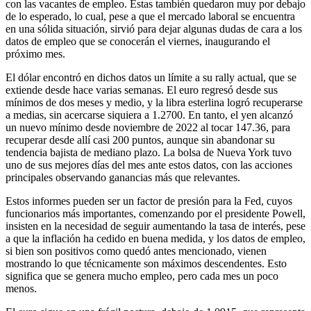
con las vacantes de empleo. Estas también quedaron muy por debajo
de lo esperado, lo cual, pese a que el mercado laboral se encuentra
en una sólida situación, sirvió para dejar algunas dudas de cara a los
datos de empleo que se conocerán el viernes, inaugurando el
próximo mes.
El dólar encontró en dichos datos un límite a su rally actual, que se
extiende desde hace varias semanas. El euro regresó desde sus
mínimos de dos meses y medio, y la libra esterlina logró recuperarse
a medias, sin acercarse siquiera a 1.2700. En tanto, el yen alcanzó
un nuevo mínimo desde noviembre de 2022 al tocar 147.36, para
recuperar desde allí casi 200 puntos, aunque sin abandonar su
tendencia bajista de mediano plazo. La bolsa de Nueva York tuvo
uno de sus mejores días del mes ante estos datos, con las acciones
principales observando ganancias más que relevantes.
Estos informes pueden ser un factor de presión para la Fed, cuyos
funcionarios más importantes, comenzando por el presidente Powell,
insisten en la necesidad de seguir aumentando la tasa de interés, pese
a que la inflación ha cedido en buena medida, y los datos de empleo,
si bien son positivos como quedó antes mencionado, vienen
mostrando lo que técnicamente son máximos descendentes. Esto
significa que se genera mucho empleo, pero cada mes un poco
menos.