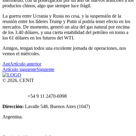
intermedio, con la postergación por un año de nuevos aranceles a los
productos chinos, algo que siempre luce frágil.
La guerra entre Ucrania y Rusia no cesa, y la suspensión de la
reunión entre los líderes Trump y Putin sí podría tener efecto en los
mercados. De momento, generó un alza del gas natural por encima
de los 3.40 dólares, y una cierta estabilidad del petróleo en torno a
los 61 dólares en los futuros del WTI.
Amigos, tengan todos una excelente jornada de operaciones, nos
vemos el miércoles.
Ant
Artículo anterior
Artículo siguiente
Siguiente
© 2026, CENIT
Email:
info@
cenittrading.com
WhatsApp:
+54 9 11 2470-6998
Dirección:
Lavalle 548, Buenos Aires (1047)
Argentina.