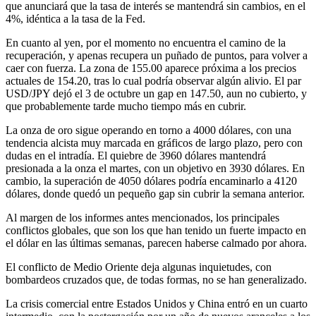
que anunciará que la tasa de interés se mantendrá sin cambios, en el
4%, idéntica a la tasa de la Fed.
En cuanto al yen, por el momento no encuentra el camino de la
recuperación, y apenas recupera un puñado de puntos, para volver a
caer con fuerza. La zona de 155.00 aparece próxima a los precios
actuales de 154.20, tras lo cual podría observar algún alivio. El par
USD/JPY dejó el 3 de octubre un gap en 147.50, aun no cubierto, y
que probablemente tarde mucho tiempo más en cubrir.
La onza de oro sigue operando en torno a 4000 dólares, con una
tendencia alcista muy marcada en gráficos de largo plazo, pero con
dudas en el intradía. El quiebre de 3960 dólares mantendrá
presionada a la onza el martes, con un objetivo en 3930 dólares. En
cambio, la superación de 4050 dólares podría encaminarlo a 4120
dólares, donde quedó un pequeño gap sin cubrir la semana anterior.
Al margen de los informes antes mencionados, los principales
conflictos globales, que son los que han tenido un fuerte impacto en
el dólar en las últimas semanas, parecen haberse calmado por ahora.
El conflicto de Medio Oriente deja algunas inquietudes, con
bombardeos cruzados que, de todas formas, no se han generalizado.
La crisis comercial entre Estados Unidos y China entró en un cuarto