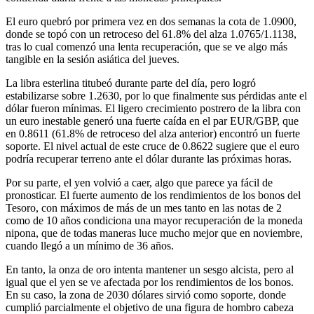
El euro quebró por primera vez en dos semanas la cota de 1.0900,
donde se topó con un retroceso del 61.8% del alza 1.0765/1.1138,
tras lo cual comenzó una lenta recuperación, que se ve algo más
tangible en la sesión asiática del jueves.
La libra esterlina titubeó durante parte del día, pero logró
estabilizarse sobre 1.2630, por lo que finalmente sus pérdidas ante el
dólar fueron mínimas. El ligero crecimiento postrero de la libra con
un euro inestable generó una fuerte caída en el par EUR/GBP, que
en 0.8611 (61.8% de retroceso del alza anterior) encontró un fuerte
soporte. El nivel actual de este cruce de 0.8622 sugiere que el euro
podría recuperar terreno ante el dólar durante las próximas horas.
Por su parte, el yen volvió a caer, algo que parece ya fácil de
pronosticar. El fuerte aumento de los rendimientos de los bonos del
Tesoro, con máximos de más de un mes tanto en las notas de 2
como de 10 años condiciona una mayor recuperación de la moneda
nipona, que de todas maneras luce mucho mejor que en noviembre,
cuando llegó a un mínimo de 36 años.
En tanto, la onza de oro intenta mantener un sesgo alcista, pero al
igual que el yen se ve afectada por los rendimientos de los bonos.
En su caso, la zona de 2030 dólares sirvió como soporte, donde
cumplió parcialmente el objetivo de una figura de hombro cabeza