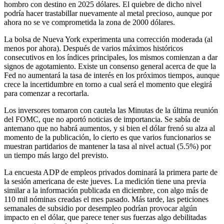
hombro con destino en 2025 dólares. El quiebre de dicho nivel
podría hacer trastabillar nuevamente al metal precioso, aunque por
ahora no se ve comprometida la zona de 2000 dólares.
La bolsa de Nueva York experimenta una corrección moderada (al
menos por ahora). Después de varios máximos históricos
consecutivos en los índices principales, los mismos comienzan a dar
signos de agotamiento. Existe un consenso general acerca de que la
Fed no aumentará la tasa de interés en los próximos tiempos, aunque
crece la incertidumbre en torno a cual será el momento que elegirá
para comenzar a recortarla.
Los inversores tomaron con cautela las Minutas de la última reunión
del FOMC, que no aportó noticias de importancia. Se sabía de
antemano que no habrá aumentos, y si bien el dólar frenó su alza al
momento de la publicación, lo cierto es que varios funcionarios se
muestran partidarios de mantener la tasa al nivel actual (5.5%) por
un tiempo más largo del previsto.
La encuesta ADP de empleos privados dominará la primera parte de
la sesión americana de este jueves. La medición tiene una previa
similar a la información publicada en diciembre, con algo más de
110 mil nóminas creadas el mes pasado. Más tarde, las peticiones
semanales de subsidio por desempleo podrían provocar algún
impacto en el dólar, que parece tener sus fuerzas algo debilitadas