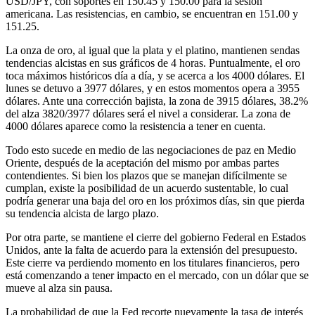
USD/JPY, con soportes en 150.45 y 150.00 para la sesión
americana. Las resistencias, en cambio, se encuentran en 151.00 y
151.25.
La onza de oro, al igual que la plata y el platino, mantienen sendas
tendencias alcistas en sus gráficos de 4 horas. Puntualmente, el oro
toca máximos históricos día a día, y se acerca a los 4000 dólares. El
lunes se detuvo a 3977 dólares, y en estos momentos opera a 3955
dólares. Ante una corrección bajista, la zona de 3915 dólares, 38.2%
del alza 3820/3977 dólares será el nivel a considerar. La zona de
4000 dólares aparece como la resistencia a tener en cuenta.
Todo esto sucede en medio de las negociaciones de paz en Medio
Oriente, después de la aceptación del mismo por ambas partes
contendientes. Si bien los plazos que se manejan difícilmente se
cumplan, existe la posibilidad de un acuerdo sustentable, lo cual
podría generar una baja del oro en los próximos días, sin que pierda
su tendencia alcista de largo plazo.
Por otra parte, se mantiene el cierre del gobierno Federal en Estados
Unidos, ante la falta de acuerdo para la extensión del presupuesto.
Este cierre va perdiendo momento en los titulares financieros, pero
está comenzando a tener impacto en el mercado, con un dólar que se
mueve al alza sin pausa.
La probabilidad de que la Fed recorte nuevamente la tasa de interés