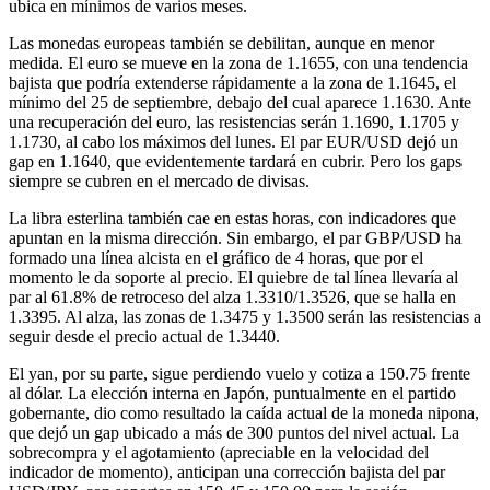
ubica en mínimos de varios meses.
Las monedas europeas también se debilitan, aunque en menor
medida. El euro se mueve en la zona de 1.1655, con una tendencia
bajista que podría extenderse rápidamente a la zona de 1.1645, el
mínimo del 25 de septiembre, debajo del cual aparece 1.1630. Ante
una recuperación del euro, las resistencias serán 1.1690, 1.1705 y
1.1730, al cabo los máximos del lunes. El par EUR/USD dejó un
gap en 1.1640, que evidentemente tardará en cubrir. Pero los gaps
siempre se cubren en el mercado de divisas.
La libra esterlina también cae en estas horas, con indicadores que
apuntan en la misma dirección. Sin embargo, el par GBP/USD ha
formado una línea alcista en el gráfico de 4 horas, que por el
momento le da soporte al precio. El quiebre de tal línea llevaría al
par al 61.8% de retroceso del alza 1.3310/1.3526, que se halla en
1.3395. Al alza, las zonas de 1.3475 y 1.3500 serán las resistencias a
seguir desde el precio actual de 1.3440.
El yan, por su parte, sigue perdiendo vuelo y cotiza a 150.75 frente
al dólar. La elección interna en Japón, puntualmente en el partido
gobernante, dio como resultado la caída actual de la moneda nipona,
que dejó un gap ubicado a más de 300 puntos del nivel actual. La
sobrecompra y el agotamiento (apreciable en la velocidad del
indicador de momento), anticipan una corrección bajista del par