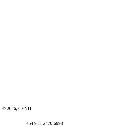
© 2026, CENIT
Email:
info@
cenittrading.com
WhatsApp:
+54 9 11 2470-6998