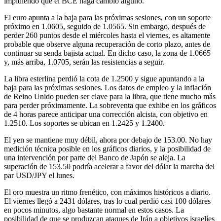
impidiendo que el BCE haga cambio alguno.
El euro apunta a la baja para las próximas sesiones, con un soporte
próximo en 1.0605, seguido de 1.0565. Sin embargo, después de
perder 260 puntos desde el miércoles hasta el viernes, es altamente
probable que observe alguna recuperación de corto plazo, antes de
continuar su senda bajista actual. En dicho caso, la zona de 1.0665
y, más arriba, 1.0705, serán las resistencias a seguir.
La libra esterlina perdió la cota de 1.2500 y sigue apuntando a la
baja para las próximas sesiones. Los datos de empleo y la inflación
de Reino Unido pueden ser clave para la libra, que tiene mucho más
para perder próximamente. La sobreventa que exhibe en los gráficos
de 4 horas parece anticipar una corrección alcista, con objetivo en
1.2510. Los soportes se ubican en 1.2425 y 1.2400.
El yen se mantiene muy débil, ahora por debajo de 153.00. No hay
medición técnica posible en los gráficos diarios, y la posibilidad de
una intervención por parte del Banco de Japón se aleja. La
superación de 153.50 podría acelerar a favor del dólar la marcha del
par USD/JPY el lunes.
El oro muestra un ritmo frenético, con máximos históricos a diario.
El viernes llegó a 2431 dólares, tras lo cual perdió casi 100 dólares
en pocos minutos, algo bastante normal en estos casos. La
posibilidad de que se produzcan ataques de Irán a objetivos israelíes