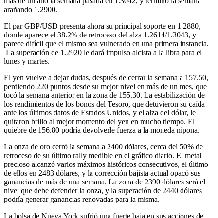
más de un año la semana pasada en 1.3042, y terminó la semana
arañando 1.2900.
El par GBP/USD presenta ahora su principal soporte en 1.2880,
donde aparece el 38.2% de retroceso del alza 1.2614/1.3043, y
parece difícil que el mismo sea vulnerado en una primera instancia.
La superación de 1.2920 le dará impulso alcista a la libra para el
lunes y martes.
El yen vuelve a dejar dudas, después de cerrar la semana a 157.50,
perdiendo 220 puntos desde su mejor nivel en más de un mes, que
tocó la semana anterior en la zona de 155.30. La estabilización de
los rendimientos de los bonos del Tesoro, que detuvieron su caída
ante los últimos datos de Estados Unidos, y el alza del dólar, le
quitaron brillo al mejor momento del yen en mucho tiempo. El
quiebre de 156.80 podría devolverle fuerza a la moneda nipona.
La onza de oro cerró la semana a 2400 dólares, cerca del 50% de
retroceso de su último rally medible en el gráfico diario. El metal
precioso alcanzó varios máximos históricos consecutivos, el último
de ellos en 2483 dólares, y la corrección bajista actual opacó sus
ganancias de más de una semana. La zona de 2390 dólares será el
nivel que debe defender la onza, y la superación de 2440 dólares
podría generar ganancias renovadas para la misma.
La bolsa de Nueva York sufrió una fuerte baja en sus acciones de