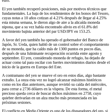
euro.
El yen también recuperó posiciones, más por motivos técnicos que
fundamentales. La baja de los rendimientos de los bonos del Tesoro,
cuyas notas a 10 años cotizan al 4.21% después de llegar al 4.25%
esta misma semana, le dieron algo de aire a la alicaída moneda
nipona, que a su vez había encontrado alivio en el 61.8% del
movimiento bajista anterior del par USD/JPY en 153.25.
A favor del yen también ha operado el gobernador del Banco de
Japón, Sr. Ueda, quien habló de un control sobre el comportamiento
de su moneda, que ha caído más de 1300 puntos en pocos días,
después de una fulminante recuperación ocurrida entre agosto y
septiembre. El yen, considerado moneda de refugio, ha dejado de
actuar como tal para oscilar con fuertes movimientos diarios desde el
inicio de la guerra en Europa del Este.
A contramano del yen se mueve el oro en estos días, algo bastante
extraño. La onza esta vez no logró alcanzar máximos históricos
como en los días anteriores, aunque revirtió su caída del miércoles,
para cerrar a 2736 dólares en la víspera. De esta forma, el metal
precioso queda cerca de buscar dichos máximos en 2758, cuyo
quiebre derivarían en un alza mucho más pronunciada en las
próximas sesiones.
El conflicto en Medio Oriente es uno de los disparadores del oro, si