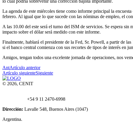
lo cual podría sobrevenir una corrección bajista importante.
La agenda de este miércoles tiene como informe principal la encuesta
febrero. Al igual que lo que sucede con las nóminas de empleo, el cons
A las 10.00 del este será el turno del ISM de servicios. Se espera sin
impacto sobre el dólar será medido con este informe.
Finalmente, hablará el presidente de la Fed, Sr. Powell, a partir de l
si el banco central comienza con sus recortes de tipos de interés en jun
Amigos, tengan todos una excelente jornada de operaciones, nos vemo
Ant
Artículo anterior
Artículo siguiente
Siguiente
© 2026, CENIT
Email:
info@
cenittrading.com
WhatsApp:
+54 9 11 2470-6998
Dirección:
Lavalle 548, Buenos Aires (1047)
Argentina.