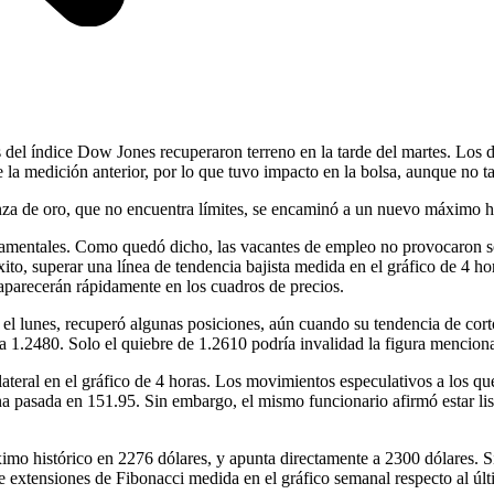
 del índice Dow Jones recuperaron terreno en la tarde del martes. Los 
a medición anterior, por lo que tuvo impacto en la bolsa, aunque no tan
 onza de oro, que no encuentra límites, se encaminó a un nuevo máximo h
damentales. Como quedó dicho, las vacantes de empleo no provocaron sor
xito, superar una línea de tendencia bajista medida en el gráfico de 4 h
aparecerán rápidamente en los cuadros de precios.
 el lunes, recuperó algunas posiciones, aún cuando su tendencia de corto
a 1.2480. Solo el quiebre de 1.2610 podría invalidad la figura mencion
teral en el gráfico de 4 horas. Los movimientos especulativos a los que
a pasada en 151.95. Sin embargo, el mismo funcionario afirmó estar lis
o histórico en 2276 dólares, y apunta directamente a 2300 dólares. S
e extensiones de Fibonacci medida en el gráfico semanal respecto al últi