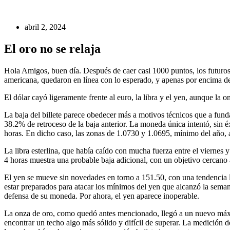
abril 2, 2024
El oro no se relaja
Hola Amigos, buen día. Después de caer casi 1000 puntos, los futuros
americana, quedaron en línea con lo esperado, y apenas por encima de l
El dólar cayó ligeramente frente al euro, la libra y el yen, aunque la
La baja del billete parece obedecer más a motivos técnicos que a fun
38.2% de retroceso de la baja anterior. La moneda única intentó, sin é
horas. En dicho caso, las zonas de 1.0730 y 1.0695, mínimo del año, 
La libra esterlina, que había caído con mucha fuerza entre el viernes y
4 horas muestra una probable baja adicional, con un objetivo cercano 
El yen se mueve sin novedades en torno a 151.50, con una tendencia la
estar preparados para atacar los mínimos del yen que alcanzó la seman
defensa de su moneda. Por ahora, el yen aparece inoperable.
La onza de oro, como quedó antes mencionado, llegó a un nuevo máxim
encontrar un techo algo más sólido y difícil de superar. La medición d