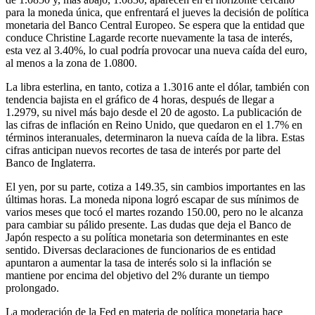
para la moneda única, que enfrentará el jueves la decisión de política
monetaria del Banco Central Europeo. Se espera que la entidad que
conduce Christine Lagarde recorte nuevamente la tasa de interés,
esta vez al 3.40%, lo cual podría provocar una nueva caída del euro,
al menos a la zona de 1.0800.
La libra esterlina, en tanto, cotiza a 1.3016 ante el dólar, también con
tendencia bajista en el gráfico de 4 horas, después de llegar a
1.2979, su nivel más bajo desde el 20 de agosto. La publicación de
las cifras de inflación en Reino Unido, que quedaron en el 1.7% en
términos interanuales, determinaron la nueva caída de la libra. Estas
cifras anticipan nuevos recortes de tasa de interés por parte del
Banco de Inglaterra.
El yen, por su parte, cotiza a 149.35, sin cambios importantes en las
últimas horas. La moneda nipona logró escapar de sus mínimos de
varios meses que tocó el martes rozando 150.00, pero no le alcanza
para cambiar su pálido presente. Las dudas que deja el Banco de
Japón respecto a su política monetaria son determinantes en este
sentido. Diversas declaraciones de funcionarios de es entidad
apuntaron a aumentar la tasa de interés solo si la inflación se
mantiene por encima del objetivo del 2% durante un tiempo
prolongado.
La moderación de la Fed en materia de política monetaria hace