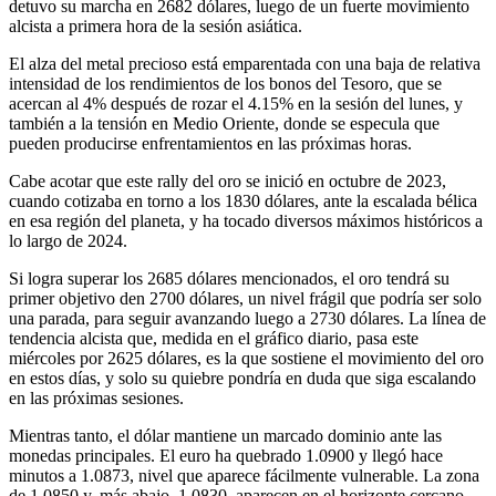
detuvo su marcha en 2682 dólares, luego de un fuerte movimiento
alcista a primera hora de la sesión asiática.
El alza del metal precioso está emparentada con una baja de relativa
intensidad de los rendimientos de los bonos del Tesoro, que se
acercan al 4% después de rozar el 4.15% en la sesión del lunes, y
también a la tensión en Medio Oriente, donde se especula que
pueden producirse enfrentamientos en las próximas horas.
Cabe acotar que este rally del oro se inició en octubre de 2023,
cuando cotizaba en torno a los 1830 dólares, ante la escalada bélica
en esa región del planeta, y ha tocado diversos máximos históricos a
lo largo de 2024.
Si logra superar los 2685 dólares mencionados, el oro tendrá su
primer objetivo den 2700 dólares, un nivel frágil que podría ser solo
una parada, para seguir avanzando luego a 2730 dólares. La línea de
tendencia alcista que, medida en el gráfico diario, pasa este
miércoles por 2625 dólares, es la que sostiene el movimiento del oro
en estos días, y solo su quiebre pondría en duda que siga escalando
en las próximas sesiones.
Mientras tanto, el dólar mantiene un marcado dominio ante las
monedas principales. El euro ha quebrado 1.0900 y llegó hace
minutos a 1.0873, nivel que aparece fácilmente vulnerable. La zona
de 1.0850 y, más abajo, 1.0830, aparecen en el horizonte cercano