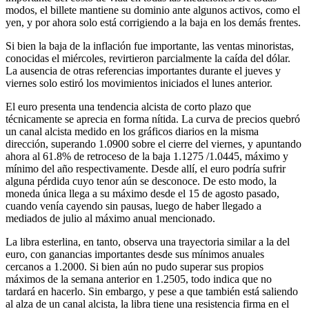
modos, el billete mantiene su dominio ante algunos activos, como el
yen, y por ahora solo está corrigiendo a la baja en los demás frentes.
Si bien la baja de la inflación fue importante, las ventas minoristas,
conocidas el miércoles, revirtieron parcialmente la caída del dólar.
La ausencia de otras referencias importantes durante el jueves y
viernes solo estiró los movimientos iniciados el lunes anterior.
El euro presenta una tendencia alcista de corto plazo que
técnicamente se aprecia en forma nítida. La curva de precios quebró
un canal alcista medido en los gráficos diarios en la misma
dirección, superando 1.0900 sobre el cierre del viernes, y apuntando
ahora al 61.8% de retroceso de la baja 1.1275 /1.0445, máximo y
mínimo del año respectivamente. Desde allí, el euro podría sufrir
alguna pérdida cuyo tenor aún se desconoce. De esto modo, la
moneda única llega a su máximo desde el 15 de agosto pasado,
cuando venía cayendo sin pausas, luego de haber llegado a
mediados de julio al máximo anual mencionado.
La libra esterlina, en tanto, observa una trayectoria similar a la del
euro, con ganancias importantes desde sus mínimos anuales
cercanos a 1.2000. Si bien aún no pudo superar sus propios
máximos de la semana anterior en 1.2505, todo indica que no
tardará en hacerlo. Sin embargo, y pese a que también está saliendo
al alza de un canal alcista, la libra tiene una resistencia firma en el