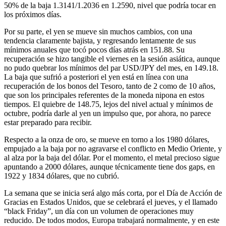
50% de la baja 1.3141/1.2036 en 1.2590, nivel que podría tocar en
los próximos días.
Por su parte, el yen se mueve sin muchos cambios, con una
tendencia claramente bajista, y regresando lentamente de sus
mínimos anuales que tocó pocos días atrás en 151.88. Su
recuperación se hizo tangible el viernes en la sesión asiática, aunque
no pudo quebrar los mínimos del par USD/JPY del mes, en 149.18.
La baja que sufrió a posteriori el yen está en línea con una
recuperación de los bonos del Tesoro, tanto de 2 como de 10 años,
que son los principales referentes de la moneda nipona en estos
tiempos. El quiebre de 148.75, lejos del nivel actual y mínimos de
octubre, podría darle al yen un impulso que, por ahora, no parece
estar preparado para recibir.
Respecto a la onza de oro, se mueve en torno a los 1980 dólares,
empujado a la baja por no agravarse el conflicto en Medio Oriente, y
al alza por la baja del dólar. Por el momento, el metal precioso sigue
apuntando a 2000 dólares, aunque técnicamente tiene dos gaps, en
1922 y 1834 dólares, que no cubrió.
La semana que se inicia será algo más corta, por el Día de Acción de
Gracias en Estados Unidos, que se celebrará el jueves, y el llamado
“black Friday”, un día con un volumen de operaciones muy
reducido. De todos modos, Europa trabajará normalmente, y en este