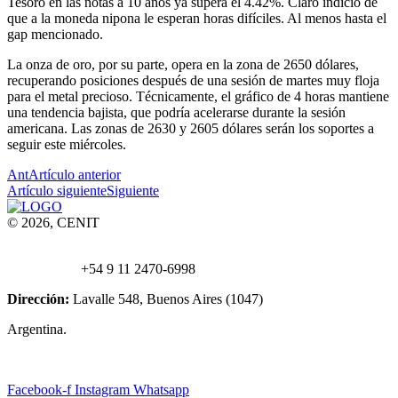
Tesoro en las notas a 10 años ya supera el 4.42%. Claro indicio de
que a la moneda nipona le esperan horas difíciles. Al menos hasta el
gap mencionado.
La onza de oro, por su parte, opera en la zona de 2650 dólares,
recuperando posiciones después de una sesión de martes muy floja
para el metal precioso. Técnicamente, el gráfico de 4 horas mantiene
una tendencia bajista, que podría acelerarse durante la sesión
americana. Las zonas de 2630 y 2605 dólares serán los soportes a
seguir este miércoles.
Ant
Artículo anterior
Artículo siguiente
Siguiente
© 2026, CENIT
Email:
info@
cenittrading.com
WhatsApp:
+54 9 11 2470-6998
Dirección:
Lavalle 548, Buenos Aires (1047)
Argentina.
Facebook-f
Instagram
Whatsapp