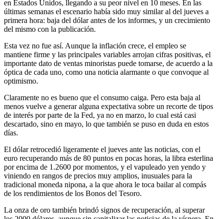
en Estados Unidos, llegando a su peor nivel en 10 meses. En las
últimas semanas el escenario había sido muy similar al del jueves a
primera hora: baja del dólar antes de los informes, y un crecimiento
del mismo con la publicación.
Esta vez no fue así. Aunque la inflación crece, el empleo se
mantiene firme y las principales variables arrojan cifras positivas, el
importante dato de ventas minoristas puede tomarse, de acuerdo a la
óptica de cada uno, como una noticia alarmante o que convoque al
optimismo.
Claramente no es bueno que el consumo caiga. Pero esta baja al
menos vuelve a generar alguna expectativa sobre un recorte de tipos
de interés por parte de la Fed, ya no en marzo, lo cual está casi
descartado, sino en mayo, lo que también se puso en duda en estos
días.
El dólar retrocedió ligeramente el jueves ante las noticias, con el
euro recuperando más de 80 puntos en pocas horas, la libra esterlina
por encima de 1.2600 por momentos, y el vapuleado yen yendo y
viniendo en rangos de precios muy amplios, inusuales para la
tradicional moneda nipona, a la que ahora le toca bailar al compás
de los rendimientos de los Bonos del Tesoro.
La onza de oro también brindó signos de recuperación, al superar
los 2000 dólares, aunque sin capitalizar las noticias de la víspera. En