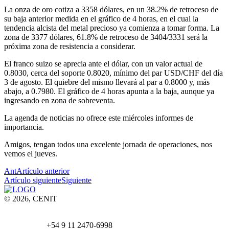
La onza de oro cotiza a 3358 dólares, en un 38.2% de retroceso de
su baja anterior medida en el gráfico de 4 horas, en el cual la
tendencia alcista del metal precioso ya comienza a tomar forma. La
zona de 3377 dólares, 61.8% de retroceso de 3404/3331 será la
próxima zona de resistencia a considerar.
El franco suizo se aprecia ante el dólar, con un valor actual de
0.8030, cerca del soporte 0.8020, mínimo del par USD/CHF del día
3 de agosto. El quiebre del mismo llevará al par a 0.8000 y, más
abajo, a 0.7980. El gráfico de 4 horas apunta a la baja, aunque ya
ingresando en zona de sobreventa.
La agenda de noticias no ofrece este miércoles informes de
importancia.
Amigos, tengan todos una excelente jornada de operaciones, nos
vemos el jueves.
Ant
Artículo anterior
Artículo siguiente
Siguiente
© 2026, CENIT
Email:
info@
cenittrading.com
WhatsApp:
+54 9 11 2470-6998