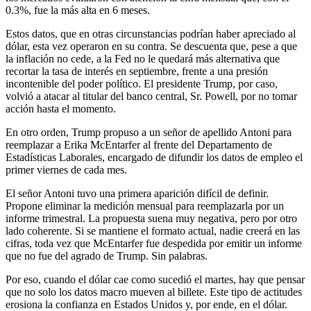
0.3%, fue la más alta en 6 meses.
Estos datos, que en otras circunstancias podrían haber apreciado al
dólar, esta vez operaron en su contra. Se descuenta que, pese a que
la inflación no cede, a la Fed no le quedará más alternativa que
recortar la tasa de interés en septiembre, frente a una presión
incontenible del poder político. El presidente Trump, por caso,
volvió a atacar al titular del banco central, Sr. Powell, por no tomar
acción hasta el momento.
En otro orden, Trump propuso a un señor de apellido Antoni para
reemplazar a Erika McEntarfer al frente del Departamento de
Estadísticas Laborales, encargado de difundir los datos de empleo el
primer viernes de cada mes.
El señor Antoni tuvo una primera aparición difícil de definir.
Propone eliminar la medición mensual para reemplazarla por un
informe trimestral. La propuesta suena muy negativa, pero por otro
lado coherente. Si se mantiene el formato actual, nadie creerá en las
cifras, toda vez que McEntarfer fue despedida por emitir un informe
que no fue del agrado de Trump. Sin palabras.
Por eso, cuando el dólar cae como sucedió el martes, hay que pensar
que no solo los datos macro mueven al billete. Este tipo de actitudes
erosiona la confianza en Estados Unidos y, por ende, en el dólar.