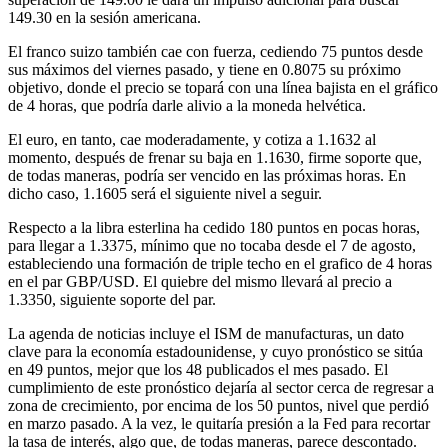
149.30 en la sesión americana.
El franco suizo también cae con fuerza, cediendo 75 puntos desde
sus máximos del viernes pasado, y tiene en 0.8075 su próximo
objetivo, donde el precio se topará con una línea bajista en el gráfico
de 4 horas, que podría darle alivio a la moneda helvética.
El euro, en tanto, cae moderadamente, y cotiza a 1.1632 al
momento, después de frenar su baja en 1.1630, firme soporte que,
de todas maneras, podría ser vencido en las próximas horas. En
dicho caso, 1.1605 será el siguiente nivel a seguir.
Respecto a la libra esterlina ha cedido 180 puntos en pocas horas,
para llegar a 1.3375, mínimo que no tocaba desde el 7 de agosto,
estableciendo una formación de triple techo en el grafico de 4 horas
en el par GBP/USD. El quiebre del mismo llevará al precio a
1.3350, siguiente soporte del par.
La agenda de noticias incluye el ISM de manufacturas, un dato
clave para la economía estadounidense, y cuyo pronóstico se sitúa
en 49 puntos, mejor que los 48 publicados el mes pasado. El
cumplimiento de este pronóstico dejaría al sector cerca de regresar a
zona de crecimiento, por encima de los 50 puntos, nivel que perdió
en marzo pasado. A la vez, le quitaría presión a la Fed para recortar
la tasa de interés, algo que, de todas maneras, parece descontado.