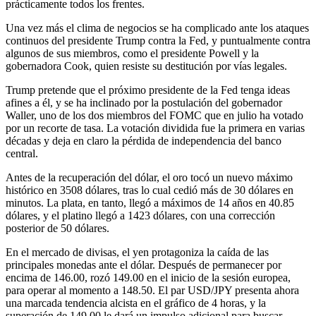
prácticamente todos los frentes.
Una vez más el clima de negocios se ha complicado ante los ataques
continuos del presidente Trump contra la Fed, y puntualmente contra
algunos de sus miembros, como el presidente Powell y la
gobernadora Cook, quien resiste su destitución por vías legales.
Trump pretende que el próximo presidente de la Fed tenga ideas
afines a él, y se ha inclinado por la postulación del gobernador
Waller, uno de los dos miembros del FOMC que en julio ha votado
por un recorte de tasa. La votación dividida fue la primera en varias
décadas y deja en claro la pérdida de independencia del banco
central.
Antes de la recuperación del dólar, el oro tocó un nuevo máximo
histórico en 3508 dólares, tras lo cual cedió más de 30 dólares en
minutos. La plata, en tanto, llegó a máximos de 14 años en 40.85
dólares, y el platino llegó a 1423 dólares, con una corrección
posterior de 50 dólares.
En el mercado de divisas, el yen protagoniza la caída de las
principales monedas ante el dólar. Después de permanecer por
encima de 146.00, rozó 149.00 en el inicio de la sesión europea,
para operar al momento a 148.50. El par USD/JPY presenta ahora
una marcada tendencia alcista en el gráfico de 4 horas, y la
superación de 149.00 le dará un impulso adicional para buscar