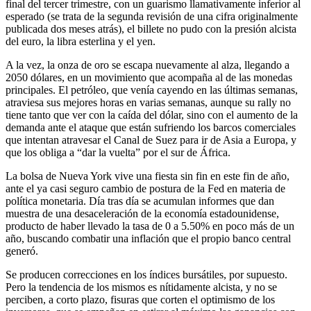
final del tercer trimestre, con un guarismo llamativamente inferior al
esperado (se trata de la segunda revisión de una cifra originalmente
publicada dos meses atrás), el billete no pudo con la presión alcista
del euro, la libra esterlina y el yen.
A la vez, la onza de oro se escapa nuevamente al alza, llegando a
2050 dólares, en un movimiento que acompaña al de las monedas
principales. El petróleo, que venía cayendo en las últimas semanas,
atraviesa sus mejores horas en varias semanas, aunque su rally no
tiene tanto que ver con la caída del dólar, sino con el aumento de la
demanda ante el ataque que están sufriendo los barcos comerciales
que intentan atravesar el Canal de Suez para ir de Asia a Europa, y
que los obliga a “dar la vuelta” por el sur de África.
La bolsa de Nueva York vive una fiesta sin fin en este fin de año,
ante el ya casi seguro cambio de postura de la Fed en materia de
política monetaria. Día tras día se acumulan informes que dan
muestra de una desaceleración de la economía estadounidense,
producto de haber llevado la tasa de 0 a 5.50% en poco más de un
año, buscando combatir una inflación que el propio banco central
generó.
Se producen correcciones en los índices bursátiles, por supuesto.
Pero la tendencia de los mismos es nítidamente alcista, y no se
perciben, a corto plazo, fisuras que corten el optimismo de los