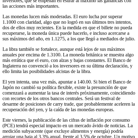
inversores, que se empeñan en estirar al máximo las ganancias con
las acciones más importantes.
Las monedas lucen más moderadas. El euro lucha por superar
1.1000 con claridad, algo que no logró en sus últimos tres intentos,
dos de ellos muy recientes. En la medida en que el billete no pueda
recuperarse, la moneda única puede hacerlo, e incluso acercarse a
sus máximos del año, en 1.1275, a los que llegó a mediados de julio.
La libra también se fortalece, aunque está lejos de sus máximos
anuales por encima de 1.3100. La moneda británica se muestra algo
más errática que el euro, con alzas y bajas constantes. El Banco de
Inglaterra no convenció a los inversores en su última declaración, y
ello limita las posibilidades alcistas de la libra.
El yen intenta, una vez más, apuntar a 140.00. Si bien el Banco de
Japón no cambió su política flexible, existe la presunción de que
comenzará a aumentar la tasa de interés próximamente, coincidiendo
con recortes de los otros bancos centrales. Será un festival de
desarme de posiciones de carry trade, que probablemente aceleren la
recuperación del yen, y la caída de las monedas europeas.
Este viernes, la publicación de las cifras de inflación por consumo
(PCE) tendrá especial impacto en un mercado ávido de noticias. La
medición subyacente (que excluye alimentos y energía) podría
arrojar una baja al 3.3% anual, frente al 3.5% de octubre. Un motivo