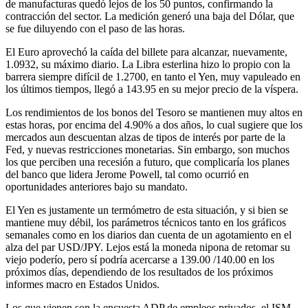
de manufacturas quedó lejos de los 50 puntos, confirmando la
contracción del sector. La medición generó una baja del Dólar, que
se fue diluyendo con el paso de las horas.
El Euro aprovechó la caída del billete para alcanzar, nuevamente,
1.0932, su máximo diario. La Libra esterlina hizo lo propio con la
barrera siempre difícil de 1.2700, en tanto el Yen, muy vapuleado en
los últimos tiempos, llegó a 143.95 en su mejor precio de la víspera.
Los rendimientos de los bonos del Tesoro se mantienen muy altos en
estas horas, por encima del 4.90% a dos años, lo cual sugiere que los
mercados aun descuentan alzas de tipos de interés por parte de la
Fed, y nuevas restricciones monetarias. Sin embargo, son muchos
los que perciben una recesión a futuro, que complicaría los planes
del banco que lidera Jerome Powell, tal como ocurrió en
oportunidades anteriores bajo su mandato.
El Yen es justamente un termómetro de esta situación, y si bien se
mantiene muy débil, los parámetros técnicos tanto en los gráficos
semanales como en los diarios dan cuenta de un agotamiento en el
alza del par USD/JPY. Lejos está la moneda nipona de retomar su
viejo poderío, pero sí podría acercarse a 139.00 /140.00 en los
próximos días, dependiendo de los resultados de los próximos
informes macro en Estados Unidos.
Los que vienen son la encuesta ADP de empleos privados, el ISM