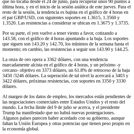
que no tocaba desde el 24 de junio, para recuperar unos 90 puntos a
última hora, y en el inicio de la sesión asiática de este jueves. Para el
resto de la sesión, la tendencia es bajista en el gráfico de 4 horas en
el par GBP/USD, con siguientes soportes en 1.3615, 1.3560 y
1.3520. Las resistencias a considerar se ubican en 1.3675 y 1.3735.
Por su parte, el yen vuelve a tener viento a favor, cotizando a
143.58, con el gráfico de 4 horas apuntando a la baja. Los soportes
que siguen son 143.20 y 142.70, los mínimos de la semana hasta el
momento; en cambio, las resistencias a seguir son 143.90 y 144.25.
La onza de oro opera a 3362 dólares, con una tendencia
marcadamente alcista en el gráfico de 4 horas, y un próximo -y
cercano- objetivo en 3373 dólares, un 61.8% de retroceso de la baja
3450 /3246 dólares. La superación de tal nivel la acercará a 3403 y
3422 dólares, próximas resistencias, con soportes en 3350 y 3330
dólares.
Al margen de los datos de empleo, los mercados están pendientes de
las negociaciones comerciales entre Estados Unidos y el resto del
mundo. La fecha límite del 9 de julio se acerca, y el presidente
Trump ha manifestado que no habrá nuevas postergaciones.
Algunos países parecen haber acordado con su gobierno, aunque
faltan la Unión Europea y otras potencias que tienen peso propio en
la economía global.