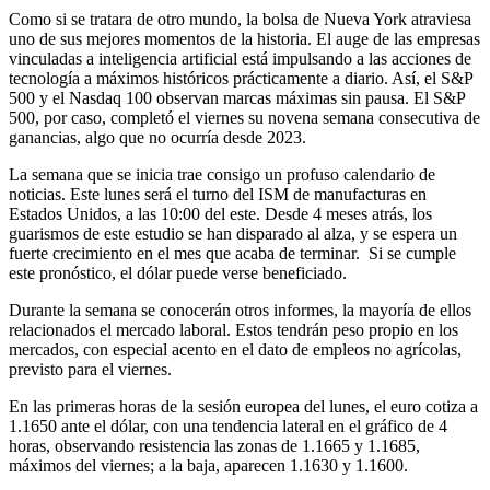
Como si se tratara de otro mundo, la bolsa de Nueva York atraviesa
uno de sus mejores momentos de la historia. El auge de las empresas
vinculadas a inteligencia artificial está impulsando a las acciones de
tecnología a máximos históricos prácticamente a diario. Así, el S&P
500 y el Nasdaq 100 observan marcas máximas sin pausa. El S&P
500, por caso, completó el viernes su novena semana consecutiva de
ganancias, algo que no ocurría desde 2023.
La semana que se inicia trae consigo un profuso calendario de
noticias. Este lunes será el turno del ISM de manufacturas en
Estados Unidos, a las 10:00 del este. Desde 4 meses atrás, los
guarismos de este estudio se han disparado al alza, y se espera un
fuerte crecimiento en el mes que acaba de terminar. Si se cumple
este pronóstico, el dólar puede verse beneficiado.
Durante la semana se conocerán otros informes, la mayoría de ellos
relacionados el mercado laboral. Estos tendrán peso propio en los
mercados, con especial acento en el dato de empleos no agrícolas,
previsto para el viernes.
En las primeras horas de la sesión europea del lunes, el euro cotiza a
1.1650 ante el dólar, con una tendencia lateral en el gráfico de 4
horas, observando resistencia las zonas de 1.1665 y 1.1685,
máximos del viernes; a la baja, aparecen 1.1630 y 1.1600.