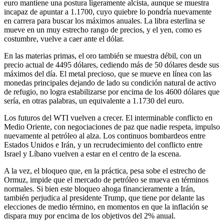
euro mantiene una postura ligeramente alcista, aunque se muestra
incapaz de apuntar a 1.1700, cuyo quiebre lo pondría nuevamente
en carrera para buscar los máximos anuales. La libra esterlina se
mueve en un muy estrecho rango de precios, y el yen, como es
costumbre, vuelve a caer ante el dólar.
En las materias primas, el oro también se muestra débil, con un
precio actual de 4495 dólares, cediendo más de 50 dólares desde sus
máximos del día. El metal precioso, que se mueve en línea con las
monedas principales dejando de lado su condición natural de activo
de refugio, no logra estabilizarse por encima de los 4600 dólares que
sería, en otras palabras, un equivalente a 1.1730 del euro.
Los futuros del WTI vuelven a crecer. El interminable conflicto en
Medio Oriente, con negociaciones de paz que nadie respeta, impulso
nuevamente al petróleo al alza. Los continuos bombardeos entre
Estados Unidos e Irán, y un recrudecimiento del conflicto entre
Israel y Líbano vuelven a estar en el centro de la escena.
A la vez, el bloqueo que, en la práctica, pesa sobe el estrecho de
Ormuz, impide que el mercado de petróleo se mueva en términos
normales. Si bien este bloqueo ahoga financieramente a Irán,
también perjudica al presidente Trump, que tiene por delante las
elecciones de medio término, en momentos en que la inflación se
dispara muy por encima de los objetivos del 2% anual.