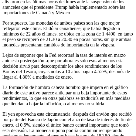
aliviaron en las últimas horas del lunes ante la suspensión de los
aranceles que el presidente Trump había implementado sobre las
importaciones de Canadá y México.
Por supuesto, las monedas de ambos países son las que mejor
reflejaron este clima. El dólar canadiense, que había llegado a
mínimos de 22 años el lunes, se ubica en la zona de 1.4400, en tanto
el peso se recuperó de 21.30 a 20.30 en pocas horas, sin que ambas
monedas presentaran cambios de importancia en la víspera.
Lejos de suponer que la Fed recortará la tasa de interés en marzo
ante esta postergación -que por ahora es solo eso- al menos esta
decisión sirvió para descomprimir los altos rendimientos de los
Bonos del Tesoro, cuyas notas a 10 años pagan 4.52%, después de
llegar al 4.80% a mediados de enero.
La formación de hombro cabeza hombro que impera en el gráfico
diario de este activo parece anticipar una baja importante de estos
rendimientos, lo que en otras palabras se traduciría en más medidas
que tiendan a bajar la inflación, o al menos no subirla.
El yen aprovecha esta circunstancia, después del envión que recibió
por parte del Banco de Japón con el alza de tasa de interés de fin de
enero, al 0.5%, siendo el único banco central importante que tomó
esta decisión. La moneda nipona podría continuar recuperando
posiciones lentamente, al menos hasta la zona de 152.50, donde