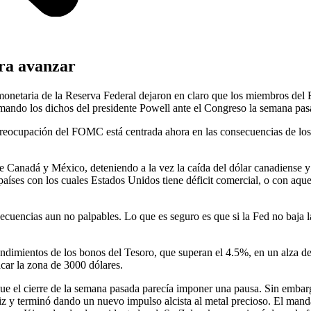
ara avanzar
 monetaria de la Reserva Federal dejaron en claro que los miembros de
irmando los dichos del presidente Powell ante el Congreso la semana pas
preocupación del FOMC está centrada ahora en las consecuencias de los
de Canadá y México, deteniendo a la vez la caída del dólar canadiense y
aíses con los cuales Estados Unidos tiene déficit comercial, o con aque
ecuencias aun no palpables. Lo que es seguro es que si la Fed no baja 
ndimientos de los bonos del Tesoro, que superan el 4.5%, en un alza de
acar la zona de 3000 dólares.
e el cierre de la semana pasada parecía imponer una pausa. Sin embargo,
eliz y terminó dando un nuevo impulso alcista al metal precioso. El man