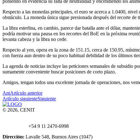
poniendo en evidencia su falta de neutralidad y encendiendo los ánimo
Respecto a las monedas principales, el euro se acerca a 1.0400, nivel
obstáculo. La moneda única sigue presionada después del recorte de tip
La libra esterlina, en cambio, parece dar batalla ante el dólar, mante
podría motivar una pausa en los recortes del BoE en la próxima reun
levanta cabeza y la libra no cede.
Respecto al yen, opera en la zona de 151.15, cerca de 150.95, mínimo 
con fuerza aun dentro de su poco habitual debilidad de los últimos tiem
La agenda de noticias incluye las peticiones semanales de subsidio p
sumamente conveniente buscar posiciones de corto plazo.
Amigos, tengan todos una excelente jornada de operaciones, nos vemo
Ant
Artículo anterior
Artículo siguiente
Siguiente
© 2026, CENIT
Email:
info@
cenittrading.com
WhatsApp:
+54 9 11 2470-6998
Dirección:
Lavalle 548, Buenos Aires (1047)