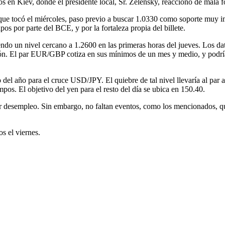
s en Kiev, donde el presidente local, Sr. Zelensky, reaccionó de mala 
 que tocó el miércoles, paso previo a buscar 1.0330 como soporte muy im
os por parte del BCE, y por la fortaleza propia del billete.
niendo un nivel cercano a 1.2600 en las primeras horas del jueves. Los d
ión. El par EUR/GBP cotiza en sus mínimos de un mes y medio, y podría
del año para el cruce USD/JPY. El quiebre de tal nivel llevaría al par
pos. El objetivo del yen para el resto del día se ubica en 150.40.
or desempleo. Sin embargo, no faltan eventos, como los mencionados, q
s el viernes.