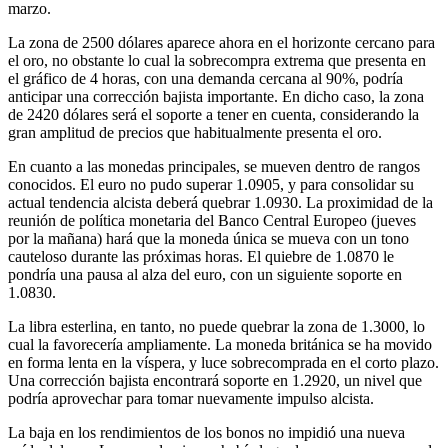
marzo.
La zona de 2500 dólares aparece ahora en el horizonte cercano para
el oro, no obstante lo cual la sobrecompra extrema que presenta en
el gráfico de 4 horas, con una demanda cercana al 90%, podría
anticipar una corrección bajista importante. En dicho caso, la zona
de 2420 dólares será el soporte a tener en cuenta, considerando la
gran amplitud de precios que habitualmente presenta el oro.
En cuanto a las monedas principales, se mueven dentro de rangos
conocidos. El euro no pudo superar 1.0905, y para consolidar su
actual tendencia alcista deberá quebrar 1.0930. La proximidad de la
reunión de política monetaria del Banco Central Europeo (jueves
por la mañana) hará que la moneda única se mueva con un tono
cauteloso durante las próximas horas. El quiebre de 1.0870 le
pondría una pausa al alza del euro, con un siguiente soporte en
1.0830.
La libra esterlina, en tanto, no puede quebrar la zona de 1.3000, lo
cual la favorecería ampliamente. La moneda británica se ha movido
en forma lenta en la víspera, y luce sobrecomprada en el corto plazo.
Una corrección bajista encontrará soporte en 1.2920, un nivel que
podría aprovechar para tomar nuevamente impulso alcista.
La baja en los rendimientos de los bonos no impidió una nueva