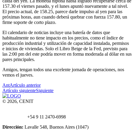
caída del yen. La moneda nipona había logrado recuperarse cerca de
157.30 el viernes pasado, y el lunes apuntó nuevamente a tal nivel.
El precio actual, de 158.25, parece darle impulso al yen para las
próximas horas, aun cuando deberá quebrar con fuerza 157.80, un
firme soporte de corto plazo.
El calendario de noticias incluye una batería de datos que
habitualmente no tiene impacto en los precios, como el índice de
producción industrial y utilización de capacidad instalada, permisos
e inicios de viviendas. Solo el Libro Beige de la Fed, previsto para
las 2:00 pm del este podría mover en forma moderada al dólar en sus
pares principales.
Amigos, tengan todos una excelente jornada de operaciones, nos
vemos el jueves.
Ant
Artículo anterior
Artículo siguiente
Siguiente
© 2026, CENIT
Email:
info@
cenittrading.com
WhatsApp:
+54 9 11 2470-6998
Dirección:
Lavalle 548, Buenos Aires (1047)