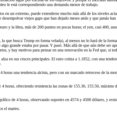
pleo le está correspondiendo una demanda menor de trabajo.
os en un extremo, puede extenderse mucho más allá de los niveles actu
 de desempolvar viejos gaps que han dejado meses atrás y que jamás han 
euro y la libra, más de 200 puntos en pocas horas; el yen, casi 400, au
, lo que busca Trump en forma velada), al menos no lo hará de la forma 
 algo grande estaba por pasar. Y pasó. Más allá de que aún debe ser a
etos, y hay motivos para pensar en una renovación en la Fed que, si to
 al alza en sus cruces principales. El euro cotiza a 1.1852, con una tende
.
de 4 horas una tendencia alcista, pero con un marcado retroceso de la mo
 4 horas, ofreciendo resistencia las zonas de 155.30, 155.50, máximo de
 gráfico de 4 horas, observando soportes en 4574 y 4500 dólares, y resi
s el martes.