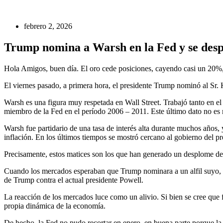
febrero 2, 2026
Trump nomina a Warsh en la Fed y se desp
Hola Amigos, buen día. El oro cede posiciones, cayendo casi un 20%, 
El viernes pasado, a primera hora, el presidente Trump nominó al Sr. 
Warsh es una figura muy respetada en Wall Street. Trabajó tanto en el
miembro de la Fed en el período 2006 – 2011. Este último dato no es me
Warsh fue partidario de una tasa de interés alta durante muchos años, 
inflación. En los últimos tiempos se mostró cercano al gobierno del p
Precisamente, estos matices son los que han generado un desplome del 
Cuando los mercados esperaban que Trump nominara a un alfil suyo, la
de Trump contra el actual presidente Powell.
La reacción de los mercados luce como un alivio. Si bien se cree que f
propia dinámica de la economía.
De hecho, la Fed no pudo recortar en enero, en buena parte porque la i