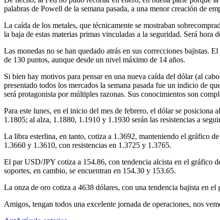
palabras de Powell de la semana pasada, a una menor creación de em
La caída de los metales, que técnicamente se mostraban sobrecomprad
la baja de estas materias primas vinculadas a la seguridad. Será hora
Las monedas no se han quedado atrás en sus correcciones bajistas. El 
de 130 puntos, aunque desde un nivel máximo de 14 años.
Si bien hay motivos para pensar en una nueva caída del dólar (al cabo
presentado todos los mercados la semana pasada fue un indicio de que
será protagonista por múltiples razonas. Sus conocimientos son compl
Para este lunes, en el inicio del mes de febrero, el dólar se posiciona
1.1805; al alza, 1.1880, 1.1910 y 1.1930 serán las resistencias a seguir
La libra esterlina, en tanto, cotiza a 1.3692, manteniendo el gráfico 
1.3660 y 1.3610, con resistencias en 1.3725 y 1.3765.
El par USD/JPY cotiza a 154.86, con tendencia alcista en el gráfico de
soportes, en cambio, se encuentran en 154.30 y 153.65.
La onza de oro cotiza a 4638 dólares, con una tendencia bajista en el
Amigos, tengan todos una excelente jornada de operaciones, nos vemo