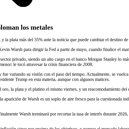
loman los metales
y la plata más del 35% ante la noticia que puede cambiar el destino de
Kevin Warsh para dirigir la Fed a partir de mayo, cuando finalice el m
 sector privado, siendo un alto cargo en el banco Morgan Stanley lo má
nor: le tocó atravesar la crisis financiera de 2008.
y fue variando su visión con el paso del tiempo. Actualmente, se vuelca
residente Trump en esta materia, aunque con algunos matices.
oro, la plata y el platino el mismo viernes, y un reacomodamiento del d
 aparición de Warsh es un soplo de aire fresco para la cuestionada ind
inalmente Warsh terminará por recortar la tasa de interés durante 2026,
nflación sigue por encima de los objetivos, y porque el mercado laboral