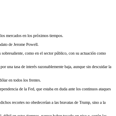
 los mercados en los próximos tiempos.
andato de Jerome Powell.
s sobresaliente, como en el sector público, con su actuación como
 por una tasa de interés razonablemente baja, aunque sin descuidar la
ólar en todos los frentes.
ependencia de la Fed, que estaba en duda ante los continuos ataques
 dichos recortes no obedecerían a las bravatas de Trump, sino a la
, débil en estos tiempos, parece haber tocado un piso y, según las