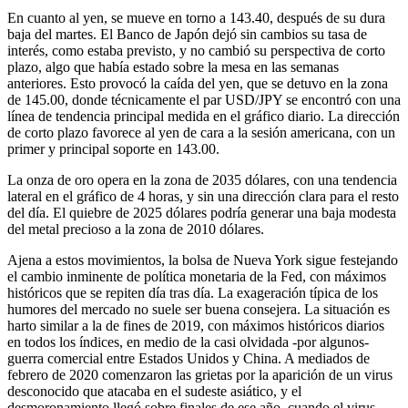
En cuanto al yen, se mueve en torno a 143.40, después de su dura
baja del martes. El Banco de Japón dejó sin cambios su tasa de
interés, como estaba previsto, y no cambió su perspectiva de corto
plazo, algo que había estado sobre la mesa en las semanas
anteriores. Esto provocó la caída del yen, que se detuvo en la zona
de 145.00, donde técnicamente el par USD/JPY se encontró con una
línea de tendencia principal medida en el gráfico diario. La dirección
de corto plazo favorece al yen de cara a la sesión americana, con un
primer y principal soporte en 143.00.
La onza de oro opera en la zona de 2035 dólares, con una tendencia
lateral en el gráfico de 4 horas, y sin una dirección clara para el resto
del día. El quiebre de 2025 dólares podría generar una baja modesta
del metal precioso a la zona de 2010 dólares.
Ajena a estos movimientos, la bolsa de Nueva York sigue festejando
el cambio inminente de política monetaria de la Fed, con máximos
históricos que se repiten día tras día. La exageración típica de los
humores del mercado no suele ser buena consejera. La situación es
harto similar a la de fines de 2019, con máximos históricos diarios
en todos los índices, en medio de la casi olvidada -por algunos-
guerra comercial entre Estados Unidos y China. A mediados de
febrero de 2020 comenzaron las grietas por la aparición de un virus
desconocido que atacaba en el sudeste asiático, y el
desmoronamiento llegó sobre finales de ese año, cuando el virus