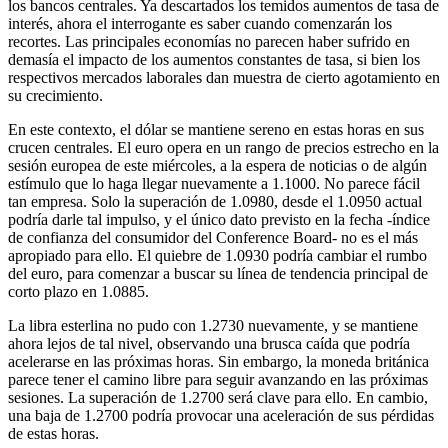
los bancos centrales. Ya descartados los temidos aumentos de tasa de
interés, ahora el interrogante es saber cuando comenzarán los
recortes. Las principales economías no parecen haber sufrido en
demasía el impacto de los aumentos constantes de tasa, si bien los
respectivos mercados laborales dan muestra de cierto agotamiento en
su crecimiento.
En este contexto, el dólar se mantiene sereno en estas horas en sus
crucen centrales. El euro opera en un rango de precios estrecho en la
sesión europea de este miércoles, a la espera de noticias o de algún
estímulo que lo haga llegar nuevamente a 1.1000. No parece fácil
tan empresa. Solo la superación de 1.0980, desde el 1.0950 actual
podría darle tal impulso, y el único dato previsto en la fecha -índice
de confianza del consumidor del Conference Board- no es el más
apropiado para ello. El quiebre de 1.0930 podría cambiar el rumbo
del euro, para comenzar a buscar su línea de tendencia principal de
corto plazo en 1.0885.
La libra esterlina no pudo con 1.2730 nuevamente, y se mantiene
ahora lejos de tal nivel, observando una brusca caída que podría
acelerarse en las próximas horas. Sin embargo, la moneda británica
parece tener el camino libre para seguir avanzando en las próximas
sesiones. La superación de 1.2700 será clave para ello. En cambio,
una baja de 1.2700 podría provocar una aceleración de sus pérdidas
de estas horas.