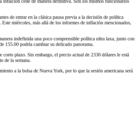
 la inflación cede de manera definitiva. Son los mismos funcionarios
tes de entrar en la clásica pausa previa a la decisión de política
s. Este miércoles, más allá de los informes de inflación mencionados,
anera indefinida una poco comprensible política ultra laxa, junto con
e de 155.00 podría cambiar su delicado panorama.
 corto plazo. Sin embargo, el precio actual de 2330 dólares le está
to de la semana.
iento a la bolsa de Nueva York, por lo que la sesión americana será