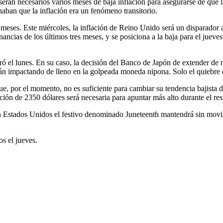
e serán necesarios varios meses de baja inflación para asegurarse de que
aban que la inflación era un fenómeno transitorio.
 meses. Este miércoles, la inflación de Reino Unido será un disparador an
nancias de los últimos tres meses, y se posiciona a la baja para el jueve
ó el lunes. En su caso, la decisión del Banco de Japón de extender de m
stán impactando de lleno en la golpeada moneda nipona. Solo el quiebr
, por el momento, no es suficiente para cambiar su tendencia bajista de
ón de 2350 dólares será necesaria para apuntar más alto durante el res
 Estados Unidos el festivo denominado Juneteenth mantendrá sin movim
s el jueves.