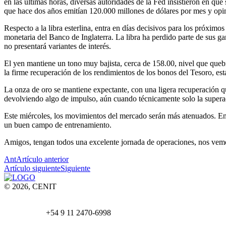
en las últimas horas, diversas autoridades de la Fed insistieron en qu
que hace dos años emitían 120.000 millones de dólares por mes y opin
Respecto a la libra esterlina, entra en días decisivos para los próximos
monetaria del Banco de Inglaterra. La libra ha perdido parte de sus ga
no presentará variantes de interés.
El yen mantiene un tono muy bajista, cerca de 158.00, nivel que quebr
la firme recuperación de los rendimientos de los bonos del Tesoro, e
La onza de oro se mantiene expectante, con una ligera recuperación que
devolviendo algo de impulso, aún cuando técnicamente solo la superaci
Este miércoles, los movimientos del mercado serán más atenuados. En
un buen campo de entrenamiento.
Amigos, tengan todos una excelente jornada de operaciones, nos vemo
Ant
Artículo anterior
Artículo siguiente
Siguiente
© 2026, CENIT
Email:
info@
cenittrading.com
WhatsApp:
+54 9 11 2470-6998