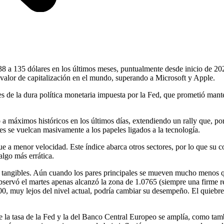
8 a 135 dólares en los últimos meses, puntualmente desde inicio de 202
yor valor de capitalización en el mundo, superando a Microsoft y Apple.
res de la dura política monetaria impuesta por la Fed, que prometió man
 a máximos históricos en los últimos días, extendiendo un rally que, p
ores se vuelcan masivamente a los papeles ligados a la tecnología.
ue a menor velocidad. Este índice abarca otros sectores, por lo que s
algo más errática.
s tangibles. Aún cuando los pares principales se mueven mucho menos qu
bservó el martes apenas alcanzó la zona de 1.0765 (siempre una firme re
900, muy lejos del nivel actual, podría cambiar su desempeño. El quiebr
 la tasa de la Fed y la del Banco Central Europeo se amplía, como tamb